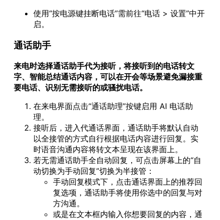
智慧操作
使用“按电源键挂断电话”需前往“电话 > 设置”中开
记录生活
启。
设备连接
账号和安全
通话助手
系统工具
来电时选择通话助手代为接听，将接听到的电话转文
影音娱乐
字、智能总结通话内容，可以在开会等场景避免漏接重
电池、性能与发热
要电话、识别无需接听的或骚扰电话。
在来电界面点击“通话助理”按键启用 AI 电话助
理。
接听后，进入代通话界面，通话助手将默认自动
以全接管的方式自行根据电话内容进行回复。实
时语音沟通内容将转文本呈现在该界面上。
若无需通话助手全自动回复，可点击屏幕上的“自
动切换为手动回复”切换为半接管：
手动回复模式下，点击通话界面上的推荐回
复选项，通话助手将使用你选中的回复与对
方沟通。
或是在文本框内输入你想要回复的内容，通