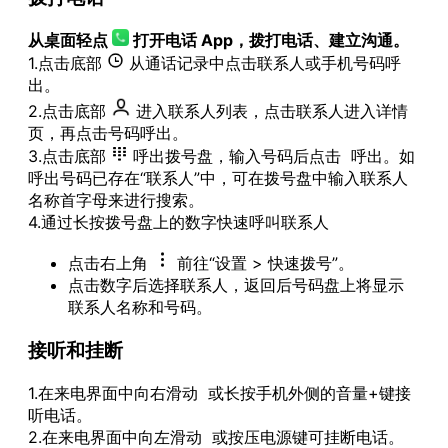
车机指南
从桌面轻点
打开电话 App，拨打电话、建立沟通。
车机应用创建指南
1.点击底部
从通话记录中点击联系人或手机号码呼
车机应用资质
出。
联系我们
2.点击底部
进入联系人列表，点击联系人进入详情
服务支持
页，再点击号码呼出。
Flyme Link
3.点击底部
呼出拨号盘，输入号码后点击
呼出。如
link接入文档
呼出号码已存在“联系人”中，可在拨号盘中输入联系人
用户手册
名称首字母来进行搜索。
4.通过长按拨号盘上的数字快速呼叫联系人
与人联系
拨打和接听
点击右上角
前往“设置 > 快速拨号”。
通话和联系人
点击数字后选择联系人，返回后号码盘上将显示
收发信息
联系人名称和号码。
家庭守护
接听和挂断
紧急情况
设备控制
1.在来电界面中向右滑动
或长按手机外侧的音量+键接
个性化
听电话。
下载更新使用 APP
2.在来电界面中向左滑动
或按压电源键可挂断电话。